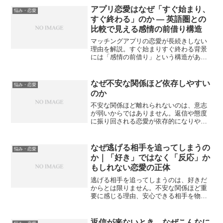
アプリ恋愛はなぜ「すぐ始まり、
悩み・恋愛
すぐ終わる」のか — 英語圏との
比較で見える感情の前借り構造
マッチングアプリの恋愛が長続きしない
理由を解説。すぐ始まりすぐ終わる背景
には「感情の前借り」という構造があ
る。英語圏の恋愛との違いから、現代の
恋愛の進め方を分かりやすく整理しま
す。
なぜ不安な関係ほど依存しやすい
悩み・恋愛
のか
不安な関係ほど離れられないのは、意志
が弱いからではありません。返信や態度
に振り回される恋愛が依存的になりやす
い理由、安心より不安に惹かれてしまう
仕組み、抜け出すための視点を丁寧に解
説します。
なぜ逃げる相手を追ってしまうの
悩み・恋愛
か｜「好き」ではなく「反応」か
もしれない恋愛の正体
逃げる相手を追ってしまうのは、好きだ
からとは限りません。不安な関係ほど重
要に感じる理由、安心できる相手を物足
りなく感じる背景、「好き」と「反応」
の違い、追う恋愛から抜け出すヒントを
丁寧に解説します。
返信が来ないとき、なぜこんなに