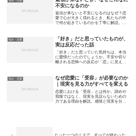
悩み・恋愛
不安になるのか
返信が来ないと不安になるのはなぜ？恋
愛で心が大きく揺れるとき、私たちの中
で何が起きているのかを丁寧に解説。不
安から動くのではなく、自分に戻るとい
う選択が関係をどう変えるのかを考えま
す。
「好き」だと思っていたものが、
悩み・恋愛
実は反応だった話
「好き」だと思っていた気持ちは、本当
に愛情だったのでしょうか。不安や切り
離される恐怖への反応が「恋」に見える
ことがあります。恋と反応の違い、見分
け方、苦しい恋から抜け出すヒントを解
説します。
なぜ恋愛に「受容」が必要なのか
悩み・恋愛
｜現実を見る力がすべてを変える
恋愛における「受容」とは何か。諦めや
我慢ではなく、現実を見誤らないための
力である理由を解説。感情と現実を分け
て捉え、関係の見極めにつなげる視点を
丁寧に紹介。
たった一つのミスで、すべてが終わった