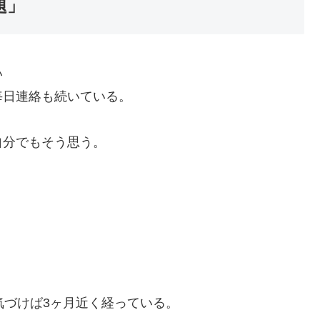
題」
い
毎日連絡も続いている。
自分でもそう思う。
気づけば3ヶ月近く経っている。