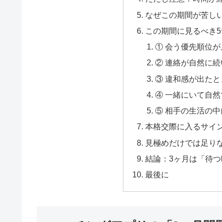
なぜこの期間が苦し
この期間に見るべき
① 会う優先順位
② 連絡が自然に
③ 違和感が出た
④ 一緒にいて自
⑤ 相手の生活の
本格交際に入るサイ
見極めだけでは足り
結論：3ヶ月は「待
最後に